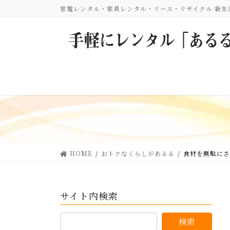
コ
ナ
家電レンタル・家具レンタル・リース・リサイクル 新
ン
ビ
テ
ゲ
ン
ー
ツ
シ
に
ョ
移
ン
動
に
移
動
HOME
おトクなくらしがあるる
食材を無駄にさ
サイト内検索