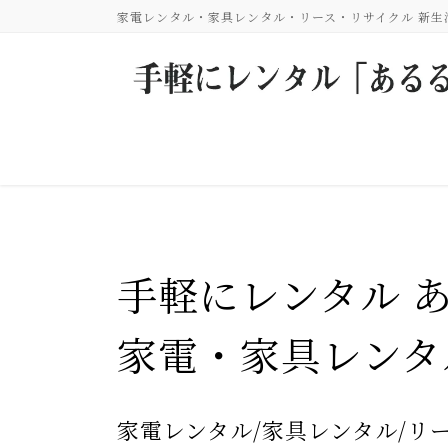
コ
ナ
家電レンタル・家具レンタル・リース・リサイクル 新
ン
ビ
テ
ゲ
ン
ー
ツ
シ
に
ョ
移
ン
動
に
移
動
手軽にレンタル 
家電・家具レンタ
Previous
家電レンタル/家具レンタル/リ