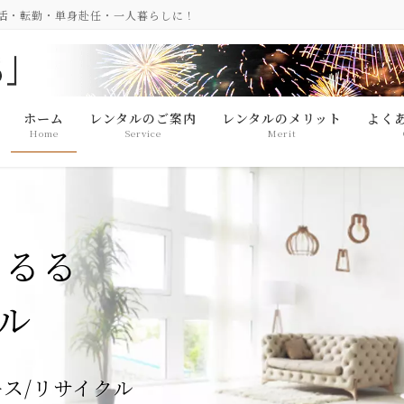
生活・転勤・単身赴任・一人暮らしに！
ホーム
レンタルのご案内
レンタルのメリット
よく
Home
Service
Merit
あるる
ル
ース/リサイクル