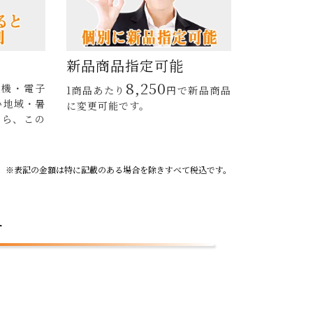
新品商品指定可能
8,250
濯機・電子
1商品あたり
円
で新品商品
い地域・暑
に変更可能です。
なら、この
※表記の金額は特に記載のある場合を除きすべて税込です。
せ