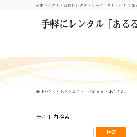
コ
ナ
家電レンタル・家具レンタル・リース・リサイクル 新
ン
ビ
テ
ゲ
ン
ー
ツ
シ
に
ョ
移
ン
動
に
移
動
HOME
おトクなくらしがあるる
お手入れ
サイト内検索