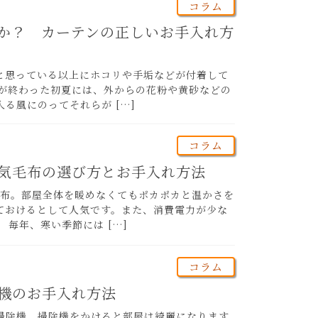
コラム
か？ カーテンの正しいお手入れ方
と思っている以上にホコリや手垢などが付着して
ンが終わった初夏には、外からの花粉や黄砂などの
る風にのってそれらが […]
コラム
気毛布の選び方とお手入れ方法
毛布。部屋全体を暖めなくてもポカポカと温かさを
ておけるとして人気です。また、消費電力が少な
毎年、寒い季節には […]
コラム
機のお手入れ方法
掃除機。掃除機をかけると部屋は綺麗になります