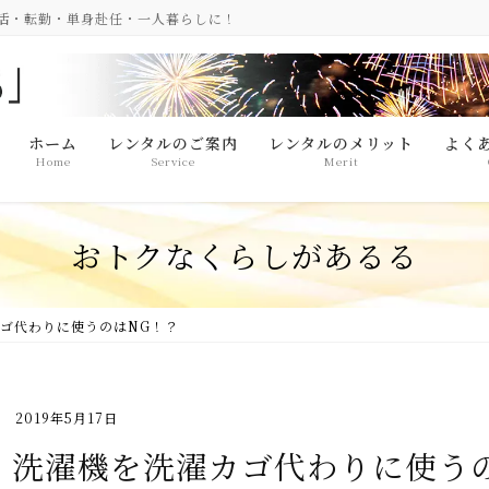
生活・転勤・単身赴任・一人暮らしに！
ホーム
レンタルのご案内
レンタルのメリット
よく
Home
Service
Merit
おトクなくらしがあるる
ゴ代わりに使うのはNG！？
2019年5月17日
洗濯機を洗濯カゴ代わりに使う