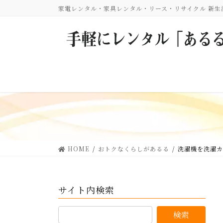
コ
ナ
家電レンタル・家具レンタル・リース・リサイクル 新
ン
ビ
テ
ゲ
ン
ー
ツ
シ
に
ョ
移
ン
動
に
移
動
HOME
おトクなくらしがあるる
洗濯機を洗濯カ
サイト内検索