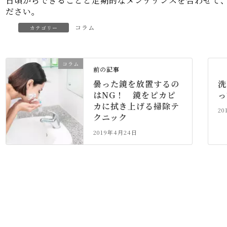
日頃からできることと定期的なメンテナンスを合わせて
ださい。
コラム
カテゴリー
コラム
前の記事
曇った鏡を放置するの
洗
はNG！ 鏡をピカピ
カに拭き上げる掃除テ
20
クニック
2019年4月24日