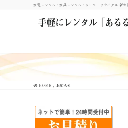
コ
ナ
家電レンタル・家具レンタル・リース・リサイクル 新
ン
ビ
テ
ゲ
ン
ー
ツ
シ
に
ョ
移
ン
動
に
移
動
HOME
お知らせ