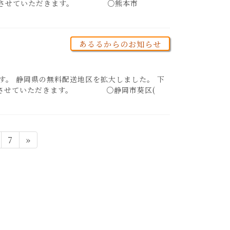
み分から)とさせていただきます。 ○熊本市
あるるからのお知らせ
す。 静岡県の無料配送地区を拡大しました。 下
分から)とさせていただきます。 ○静岡市葵区(
ペ
7
»
ー
ジ