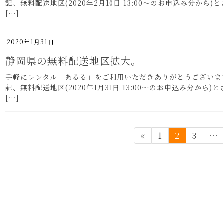
記、無料配送地区(2020年2月10日 13:00～のお申込
[…]
2020年1月31日
静岡県の無料配送地区拡大。
手軽にレンタル「あるる」をご利用いただきありがとうございま
記、無料配送地区(2020年1月31日 13:00～のお申込み
[…]
ペ
ペ
ペ
«
1
2
3
…
ー
ー
ー
ジ
ジ
ジ
投
稿
の
ペ