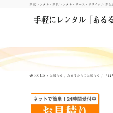
コ
ナ
家電レンタル・家具レンタル・リース・リサイクル 新
ン
ビ
テ
ゲ
ン
ー
ツ
シ
に
ョ
移
ン
動
に
移
動
HOME
お知らせ
あるるからのお知らせ
「3