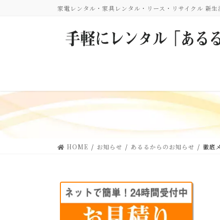
コ
ナ
家電レンタル・家具レンタル・リース・リサイクル 新
ン
ビ
テ
ゲ
ン
ー
ツ
シ
に
ョ
移
ン
動
に
移
動
HOME
お知らせ
あるるからのお知らせ
徹底メ