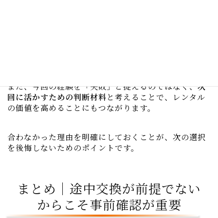
このような場合は、まず契約内容を確認したうえで、
現在の状況を整理してサービス側へ相談する
ことが重
要です。
途中交換が前提でないことを理解したうえで
相談すれば、更新時の選択肢や今後の使い方について
アドバイスを受けられる場合もあります。
また、今回の経験を「失敗」と捉えるのではなく、
次
回に活かすための判断材料
と考えることで、レンタル
の価値を高めることにもつながります。
合わなかった理由を明確にしておくことが、次の選択
を後悔しないためのポイントです。
まとめ｜途中交換が前提でない
からこそ事前確認が重要